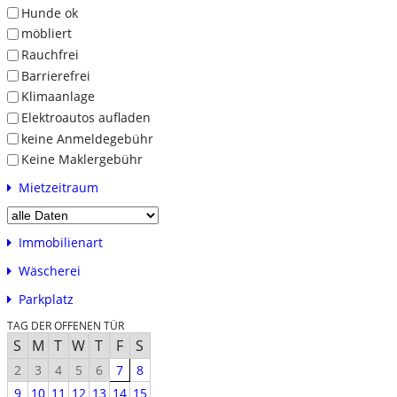
Hunde ok
möbliert
Rauchfrei
Barrierefrei
Klimaanlage
Elektroautos aufladen
keine Anmeldegebühr
Keine Maklergebühr
Mietzeitraum
Immobilienart
Wäscherei
Parkplatz
TAG DER OFFENEN TÜR
S
M
T
W
T
F
S
2
3
4
5
6
7
8
9
10
11
12
13
14
15