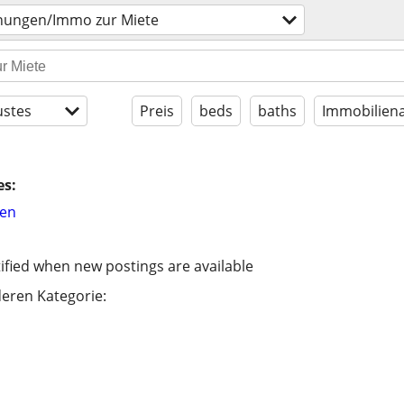
ungen/Immo zur Miete
stes
Preis
beds
baths
Immobiliena
es:
hen
ified when new postings are available
eren Kategorie: