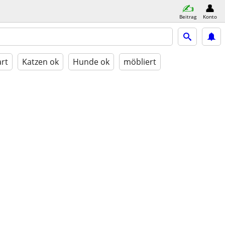
Beitrag
Konto
rt
Katzen ok
Hunde ok
möbliert