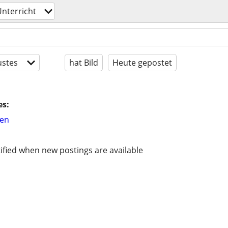
nterricht
stes
hat Bild
Heute gepostet
es:
hen
ified when new postings are available