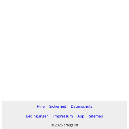
Hilfe
Sicherheit
Datenschutz
Bedingungen
Impressum
App
Sitemap
© 2026 craigslist