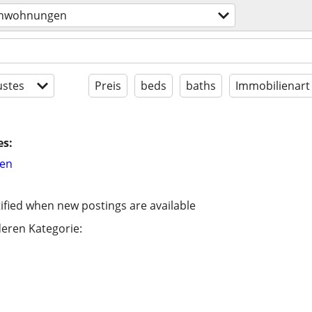
enwohnungen
stes
Preis
beds
baths
Immobilienart
es:
hen
ified when new postings are available
eren Kategorie: